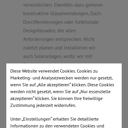
verwirklichen. Ebenfalls dazu gehören
konstruktive Glasanwendungen, Dach-
Durchfensterungen oder funktionale
Designfassaden, die allen
Anforderungen entsprechen. Nicht
zuletzt planen und installieren wir
auch Solaranlagen, wofür wir mit
Partnerunternehmen aus den
Diese Website verwendet Cookies. Cookies zu
verschiedenen Handwerksbereichen
Marketing- und Analysezwecken werden nur gesetzt,
kooperieren.
wenn Sie auf „Alle akzeptieren“ klicken. Diese Cookies
werden nicht gesetzt, wenn Sie auf „Nur essenzielle
Bewahrung und Erhaltung
akzeptieren“ klicken. Sie können Ihre freiwillige
Durch Schließ- und
Zustimmung jederzeit widerrufen.
Sicherungssysteme, die wir von
Unter „Einstellungen“ erhalten Sie detaillierte
renommierten Herstellern beziehen,
Informationen zu den verwendeten Cookies und